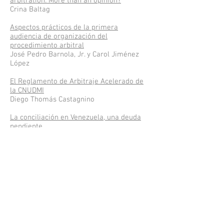
arbitration: More than an opinion?
Crina Baltag
Aspectos prácticos de la primera
audiencia de organización del
procedimiento arbitral
José Pedro Barnola, Jr. y Carol Jiménez
López
El Reglamento de Arbitraje Acelerado de
la CNUDMI
Diego Thomás Castagnino
La conciliación en Venezuela, una deuda
pendiente
Jorge Hernán Gil Echeverry
Límites al deber de confidencialidad de
los árbitros
Carol Jiménez López
El doble control del laudo en Venezuela
José Gregorio Torrealba R.
Normas Editoriales