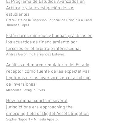
El Programa de Estudios Avanzados en
Arbitraje y la investigación de sus
estudiantes
Entrevista de la Dirección Editorial de Principia a Carol
Jiménez López
Estándares mínimos y buenas prácticas en
los acuerdos de financiamiento por
terceros en el arbitraje internacional
Andrés Gerónimo Hernández Estévez
Análisis del marco regulatorio del Estado
receptor como fuente de las expectativas
legítimas de los inversores en el arbitraje
de inversiones
Mercedes Lovaglio Rivas
How national courts in several
jurisdictions are approaching the
emerging field of Digital Assets litigation
Sophie Nappert y Mihaela Apostol
La relevancia de la independencia e
imparcialidad de los peritos en el arbitraje